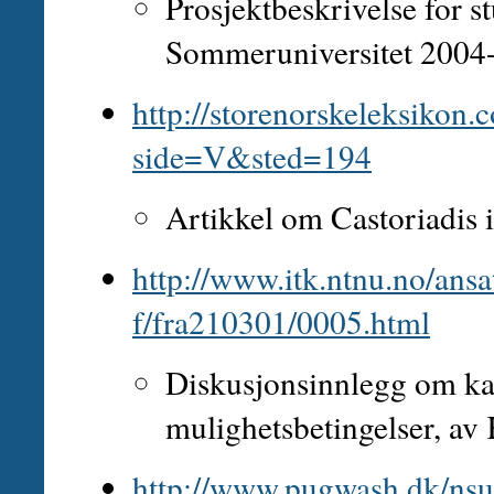
Prosjektbeskrivelse for s
Sommeruniversitet 2004
http://storenorskeleksikon
side=V&sted=194
Artikkel om Castoriadis 
http://www.itk.ntnu.no/ans
f/fra210301/0005.html
Diskusjonsinnlegg om ka
mulighetsbetingelser, av
http://www.pugwash.dk/nsu