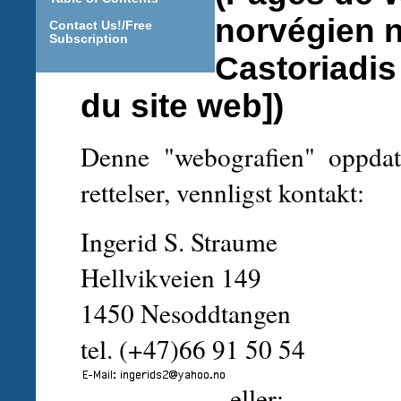
norvégien n
Contact Us!/Free
Subscription
Castoriadis
du site web])
Denne "webografien" oppdate
rettelser, vennligst kontakt:
Ingerid S. Straume
Hellvikveien 149
1450 Nesoddtangen
tel. (+47)66 91 50 54
eller: