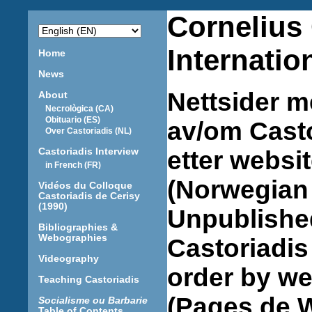
Cornelius
Internatio
Home
News
Nettsider m
About
Necrològica (CA)
Obituario (ES)
av/om Casto
Over Castoriadis (NL)
Castoriadis Interview
etter websit
in French (FR)
(Norwegian
Vidéos du Colloque
Castoriadis de Cerisy
(1990)
Unpublishe
Bibliographies &
Webographies
Castoriadis 
Videography
order by we
Teaching Castoriadis
(Pages de 
Socialisme ou Barbarie
Table of Contents