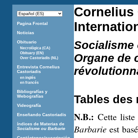
Cornelius
Internatio
Pagina Frontal
Noticias
Socialisme 
Obituario
Necrològica (CA)
Obituary (EN)
Organe de cr
Over Castoriadis (NL)
Entrevista Cornelius
révolutionn
Castoriadis
en inglés
en francés
Bibliografías y
Tables des 
Webografías
Videografía
N.B.:
Cette liste
Enseñando Castoriadis
índices de Materias de
Barbarie
est basé
Socialisme ou Barbarie
Contáctenos/suscripción