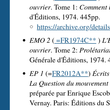
ouvrier
. Tome 1:
Comment l
d'Éditions, 1974. 445pp.
https://archive.org/detai
EMO 2
(
=FR1974C**
)
L'
ouvrier
. Tome 2:
Prolétaria
Générale d'Éditions, 1974.
EP 1
(=
FR2012A**
)
Écrit
La Question du mouvement 
préparée par Enrique Escob
Vernay. Paris: Éditions du 