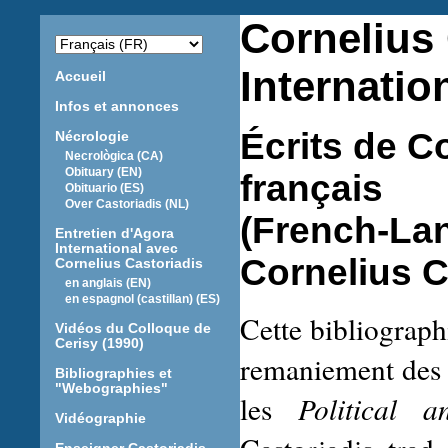
Cornelius
Internatio
Accueil
Infos et annonces
Écrits de C
Nécrologie
Necrològica (CA)
Obituary (EN)
français
Obituario (ES)
Over Castoriadis (NL)
(French-Lan
Entretien d'Agora
International avec
Cornelius C
Cornelius Castoriadis
en anglais (EN)
en espagnol (castillan) (ES)
Cette bibliograph
Vidéos du Colloque de
Cerisy (1990)
remaniement des 
Bibliographies et
"Webographies"
les
Political 
Vidéographie