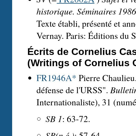
historique. Séminaires 198
Texte établi, présenté et an
Vernay. Paris: Éditions du 
Écrits de Cornelius Cas
(Writings of Cornelius 
FR1946A*
Pierre Chaulieu.
défense de l'URSS".
Bulleti
Internationaliste), 31 (numé
SB 1
: 63-72.
SB(n.é.)
: 57-64.