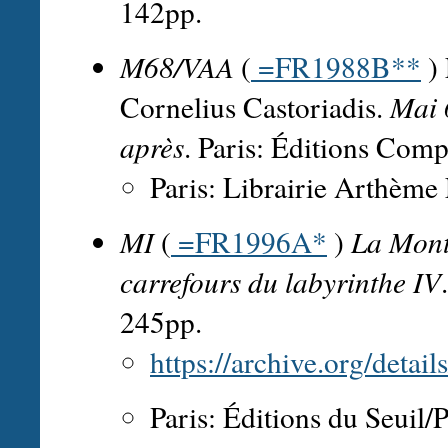
142pp.
M68/VAA
(
=FR1988B**
) 
Cornelius Castoriadis.
Mai 
après
. Paris: Éditions Com
Paris: Librairie Arthème
MI
(
=FR1996A*
)
La Monté
carrefours du labyrinthe IV
245pp.
https://archive.org/detai
Paris: Éditions du Seuil/