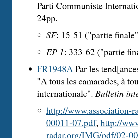
Parti Communiste Internatio
24pp.
SF
: 15-51 ("partie finale
EP 1
: 333-62 ("partie fi
FR1948A
Par les tend[ance
"A tous les camarades, à tou
internationale".
Bulletin int
http://www.association-
00011-07.pdf
,
http://www
radar.org/IMG/pdf/02-0