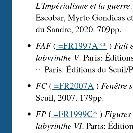
L'Impérialisme et la guerre
Escobar, Myrto Gondicas et 
du Sandre, 2020. 709pp.
FAF
(
=FR1997A**
)
Fait 
labyrinthe V
. Paris: Éditio
Paris: Éditions du Seuil/
FC
(
=FR2007A
)
Fenêtre s
Seuil, 2007. 179pp.
FP
(
=FR1999C*
)
Figures
labyrinthe VI
. Paris: Éditi