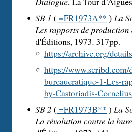
Dialogue
. La Tour d’Aigues
SB 1
(
=FR1973A**
)
La S
Les rapports de production 
d'Éditions, 1973. 317pp.
https://archive.org/detai
https://www.scribd.com
bureaucratique-1-Les-ra
by-Castoriadis-Cornelius
SB 2
(
=FR1973B**
)
La So
La révolution contre la bur