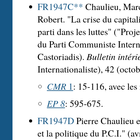
FR1947C**
Chaulieu, Marc
Robert. "La crise du capital
parti dans les luttes" ("Pro
du Parti Communiste Interna
Castoriadis).
Bulletin intéri
Internationaliste), 42 (octo
CMR
1
: 15-116, avec les
EP 8
: 595-675.
FR1947D
Pierre Chaulieu e
et la politique du P.C.I." (a