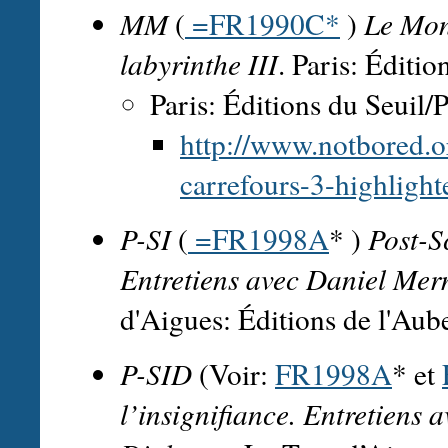
MM
(
=FR1990C*
)
Le Mon
labyrinthe III
. Paris: Éditi
Paris: Éditions du Seuil/
http://www.notbored.or
carrefours-3-highlighte
P-SI
(
=FR1998A
* )
Post-S
Entretiens avec Daniel Me
d'Aigues: Éditions de l'Aub
P-SID
(Voir:
FR1998A
* et
l’insignifiance. Entretiens