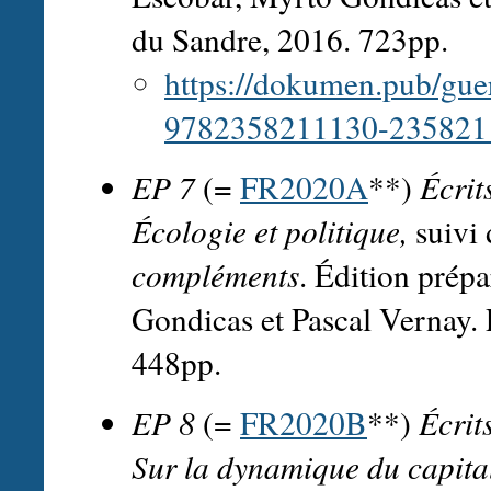
du Sandre, 2016. 723pp.
https://dokumen.pub/guer
9782358211130-235821
EP 7
(=
FR2020A
**)
Écrit
Écologie et politique,
suivi 
compléments
. Édition prép
Gondicas et Pascal Vernay. 
448pp.
EP 8
(=
FR2020B
**)
Écrit
Sur la dynamique du capital