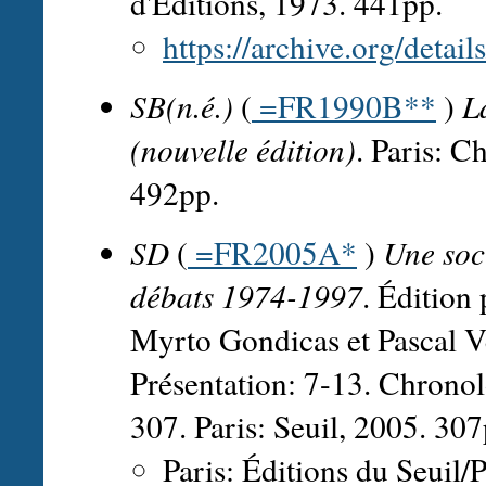
d'Éditions, 1973. 441pp.
https://archive.org/detail
SB(n.é.)
(
=FR1990B**
)
L
(nouvelle édition)
. Paris: C
492pp.
SD
(
=FR2005A*
)
Une soci
débats 1974-1997
. Édition
Myrto Gondicas et Pascal Ve
Présentation: 7-13. Chronol
307. Paris: Seuil, 2005. 307
Paris: Éditions du Seuil/