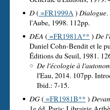
D
(
=FR1999A
)
Dialogue
.
l'Aube, 1998. 112pp.
DEA
(
=FR1981A**
)
De l
Daniel Cohn-Bendit et le pu
Éditions du Seuil, 1981. 12
De l'écologie à l'autono
l'Eau, 2014. 107pp. Intr
Ibid.: 7-15.
DG
(
=FR1981B**
)
Devant
1e éd. Paris: Librairie Art