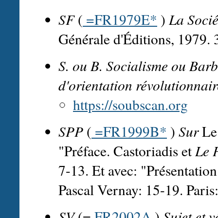
SF
(
=FR1979E*
)
La Socié
Générale d'Éditions, 1979.
S. ou B.
Socialisme ou Barb
d'orientation révolutionnair
https://soubscan.org
SPP
(
=FR1999B*
)
Sur
Le 
"Préface. Castoriadis et
Le 
7-13. Et avec: "Présentation.
Pascal Vernay: 15-19. Paris
SV
(=
FR2002A
)
Sujet et 