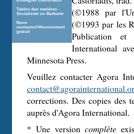
Castoriadis, trad
Enseigner Castoriadis
(©1988 par l'Un
Tables des matières -
Socialisme ou Barbarie
(©1993 par les R
Nous
contacter!/Abonnement
gratuit
Publication et
International av
Minnesota Press.
Veuillez contacter Agora In
contact@agorainternational.o
corrections. Des copies des 
auprès d'Agora International.
* Une version
complète
exis