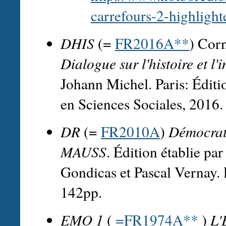
carrefours-2-highlighte
DHIS
(=
FR2016A**
) Corn
Dialogue sur l'histoire et l'
Johann Michel. Paris: Éditi
en Sciences Sociales, 2016.
DR
(=
FR2010A
)
Démocrati
MAUSS
. Édition établie p
Gondicas et Pascal Vernay. P
142pp.
EMO 1
(
=FR1974A**
)
L'