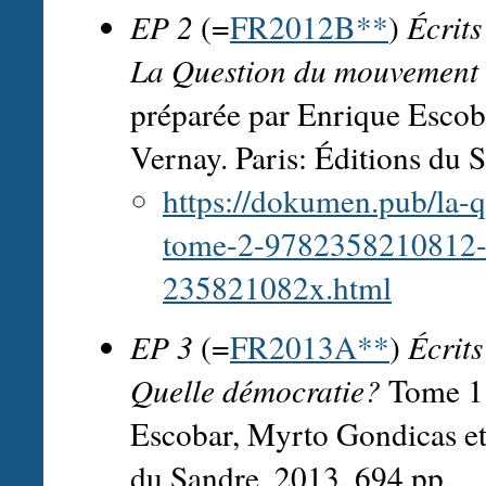
EP 2
(=
FR2012B**
)
Écrit
La Question du mouvement 
préparée par Enrique Escob
Vernay. Paris: Éditions du 
https://dokumen.pub/la-
tome-2-9782358210812
235821082x.html
EP 3
(=
FR2013A**
)
Écrit
Quelle démocratie?
Tome 1.
Escobar, Myrto Gondicas et 
du Sandre, 2013. 694 pp.