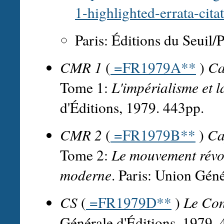
1-highlighted-errata-cita
Paris: Éditions du Seuil/
CMR 1
(
=FR1979A**
)
Ca
Tome 1:
L'impérialisme et l
d'Éditions, 1979. 443pp.
CMR 2
(
=FR1979B**
)
Ca
Tome 2:
Le mouvement révol
moderne
. Paris: Union Géné
CS
(
=FR1979D**
)
Le Con
Générale d'Éditions, 1979.