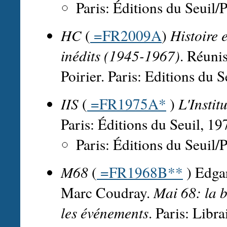
Paris: Éditions du Seuil/
HC
(
=FR2009A
)
Histoire 
inédits (1945-1967)
. Réunis
Poirier. Paris: Editions du 
IIS
(
=FR1975A*
)
L'Instit
Paris: Éditions du Seuil, 19
Paris: Éditions du Seuil/
M68
(
=FR1968B**
) Edgar
Marc Coudray.
Mai 68: la b
les événements
. Paris: Libr