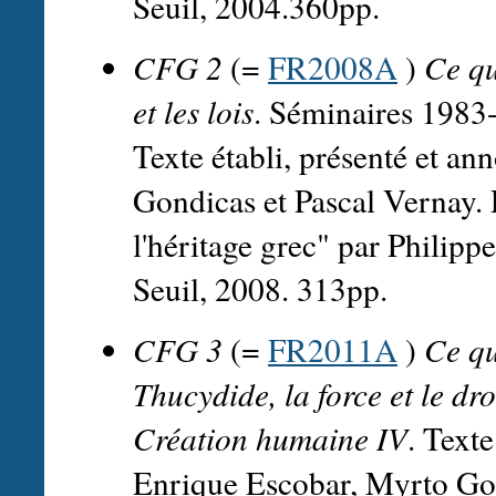
Seuil, 2004.360pp.
CFG 2
(=
FR2008A
)
Ce qu
et les lois
. Séminaires 1983
Texte établi, présenté et a
Gondicas et Pascal Vernay. 
l'héritage grec" par Philipp
Seuil, 2008. 313pp.
CFG 3
(=
FR2011A
)
Ce qu
Thucydide, la force et le dro
Création humaine IV
. Texte
Enrique Escobar, Myrto Gon